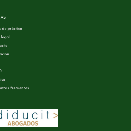
NAS
 de práctica
 legal
acto
ación
D
ias
untas frecuentes