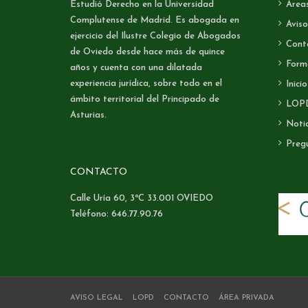
Estudió Derecho en la Universidad
Áreas
Complutense de Madrid. Es abogada en
Aviso
ejercicio del Ilustre Colegio de Abogados
Cont
de Oviedo desde hace más de quince
Form
años y cuenta con una dilatada
experiencia jurídica, sobre todo en el
Inicio
ámbito territorial del Principado de
LOP
Asturias.
Notic
Preg
CONTACTO
Calle Uría 60, 3ºC 33.001 OVIEDO
Teléfono: 646.77.90.76
AVISO LEGAL
LOPD
CONTACTO
ÁREA PRIVADA