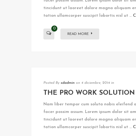
facer possim assum. Lorem ipsum dolor sit am
tincidunt ut laoreet dolore magna aliquam er
tation ullamcorper suscipit lobortis nisl ut …
C
0
READ MORE
Posted By
sdadmin
on 4 diciembre, 2014
in
THE PRO WORK SOLUTION
Nam liber tempor cum soluta nobis eleifend 
facer possim assum. Lorem ipsum dolor sit am
tincidunt ut laoreet dolore magna aliquam er
tation ullamcorper suscipit lobortis nisl ut …
C