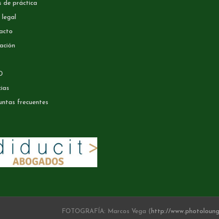
 de práctica
 legal
acto
ación
D
ias
untas frecuentes
FOTOGRAFÍA: Marcos Vega (
http://www.photoloung