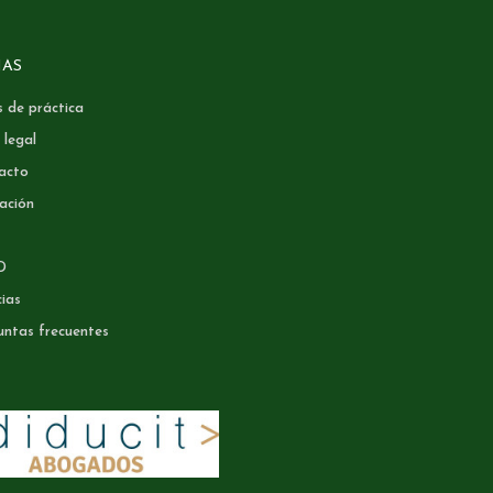
NAS
 de práctica
 legal
acto
ación
D
ias
untas frecuentes