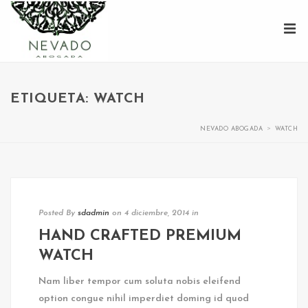
ETIQUETA: WATCH
>
NEVADO ABOGADA
WATCH
Posted By
sdadmin
on 4 diciembre, 2014
in
HAND CRAFTED PREMIUM
WATCH
Nam liber tempor cum soluta nobis eleifend
option congue nihil imperdiet doming id quod