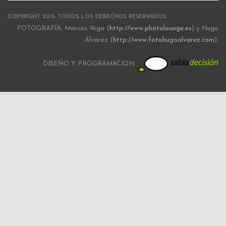
COPYRIGHT 2015. TODOS LOS DERECHOS RESERVADOS
FOTOGRAFÍA: Marcos Vega (
http://www.photolounge.es
) y Hugo
Álvarez (
http://www.fotohugoalvarez.com
).
DISEÑO Y PROGRAMACION: