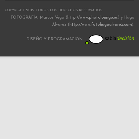
COPYRIGHT 2015. TODOS LOS DERECHOS RESERVADOS
FOTOGRAFÍA: Marcos Vega (
http://www.photolounge.es
) y Hugo
Álvarez (
http://www.fotohugoalvarez.com
).
DISEÑO Y PROGRAMACION: