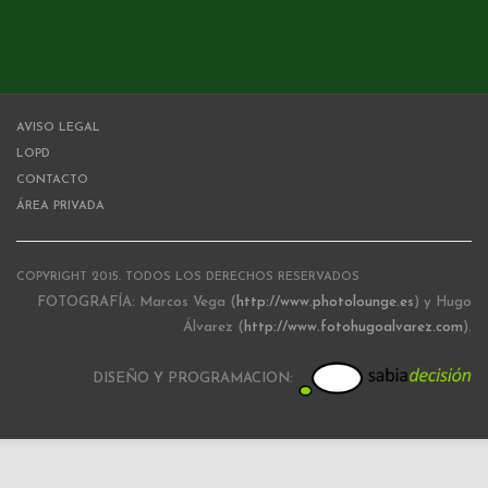
AVISO LEGAL
LOPD
CONTACTO
ÁREA PRIVADA
COPYRIGHT 2015. TODOS LOS DERECHOS RESERVADOS
FOTOGRAFÍA: Marcos Vega (
http://www.photolounge.es
) y Hugo
Álvarez (
http://www.fotohugoalvarez.com
).
DISEÑO Y PROGRAMACION: