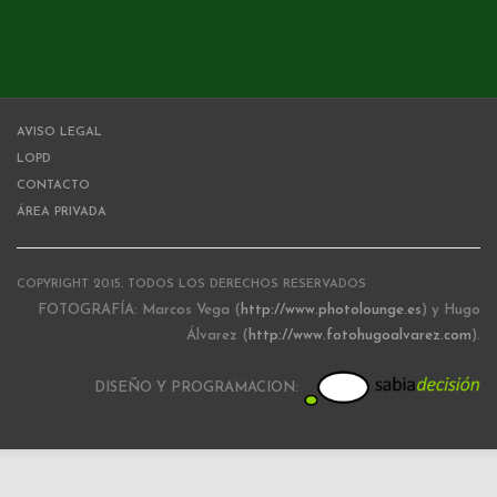
AVISO LEGAL
LOPD
CONTACTO
ÁREA PRIVADA
COPYRIGHT 2015. TODOS LOS DERECHOS RESERVADOS
FOTOGRAFÍA: Marcos Vega (
http://www.photolounge.es
) y Hugo
Álvarez (
http://www.fotohugoalvarez.com
).
DISEÑO Y PROGRAMACION: