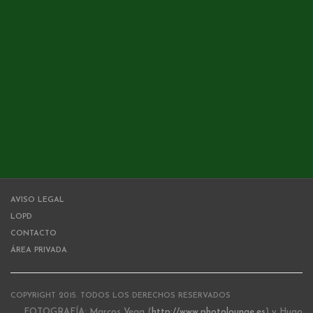
AVISO LEGAL
LOPD
CONTACTO
ÁREA PRIVADA
COPYRIGHT 2015. TODOS LOS DERECHOS RESERVADOS
FOTOGRAFÍA: Marcos Vega (
http://www.photolounge.es
) y Hugo