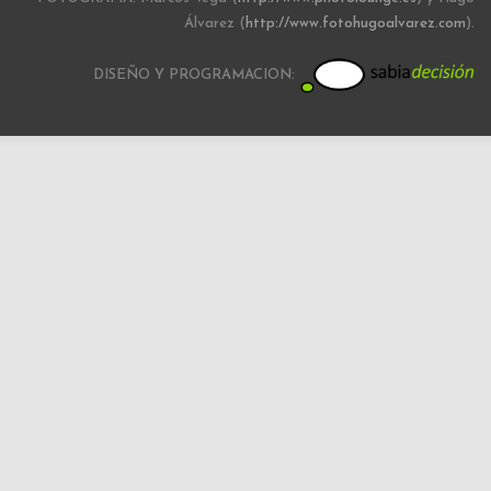
Álvarez (
http://www.fotohugoalvarez.com
).
DISEÑO Y PROGRAMACION: